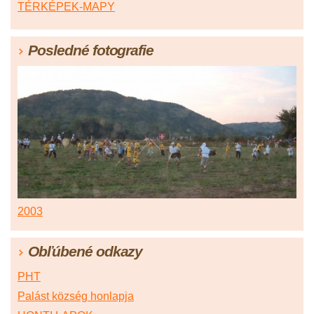
TÉRKÉPEK-MAPY
Posledné fotografie
2003
Obľúbené odkazy
PHT
Palást község honlapja