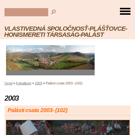
VLASTIVEDNÁ SPOLOČNOSŤ-PLÁŠŤOVCE-
HONISMERETI TÁRSASÁG-PALÁST
Úvod
»
Fotoalbum
»
2003
»
Palásti csata 2003- (102)
2003
Palásti csata 2003- (102)