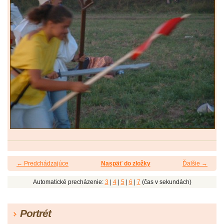
← Predchádzajúce
Naspäť do zložky
Ďalšie →
Automatické precházenie:
3
|
4
|
5
|
6
|
7
(čas v sekundách)
Portrét