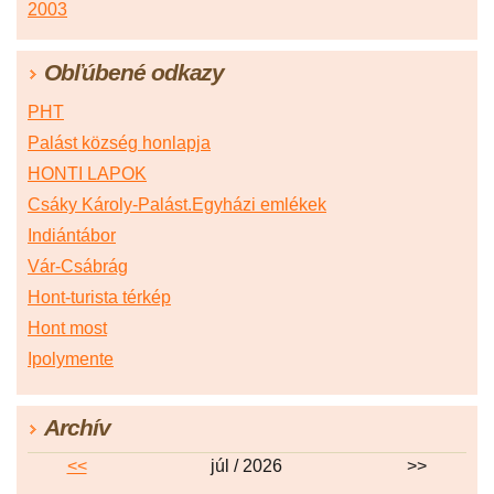
2003
Obľúbené odkazy
PHT
Palást község honlapja
HONTI LAPOK
Csáky Károly-Palást.Egyházi emlékek
Indiántábor
Vár-Csábrág
Hont-turista térkép
Hont most
Ipolymente
Archív
<<
júl / 2026
>>