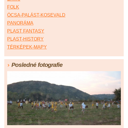
FOLK
ÓCSA-PALÁST-KOSEVALD
PANORÁMA
PLAST FANTASY
PLAST-HISTORY
TÉRKÉPEK-MAPY
Posledné fotografie