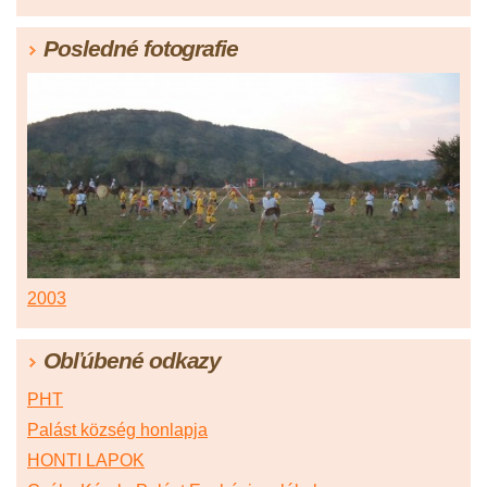
Posledné fotografie
2003
Obľúbené odkazy
PHT
Palást község honlapja
HONTI LAPOK