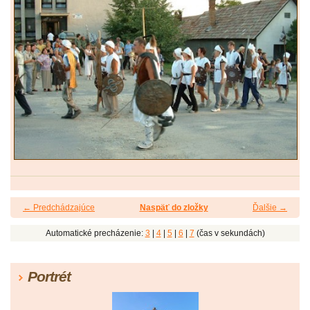
← Predchádzajúce
Naspäť do zložky
Ďalšie →
Automatické precházenie:
3
|
4
|
5
|
6
|
7
(čas v sekundách)
Portrét