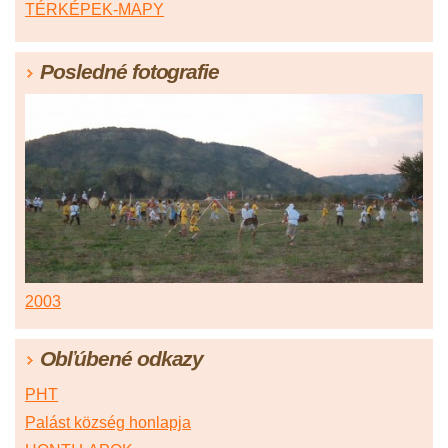
TÉRKÉPEK-MAPY
Posledné fotografie
2003
Obľúbené odkazy
PHT
Palást község honlapja