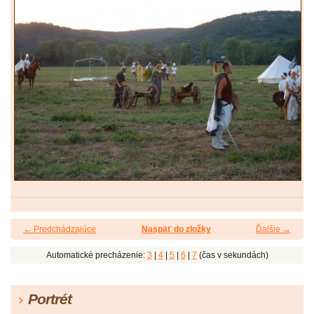
← Predchádzajúce
Naspäť do zložky
Ďalšie →
Automatické precházenie:
3
|
4
|
5
|
6
|
7
(čas v sekundách)
Portrét