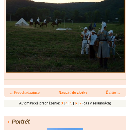
← Predchádzajúce
Naspäť do zložky
Ďalšie →
Automatické precházenie:
3
|
4
|
5
|
6
|
7
(čas v sekundách)
Portrét