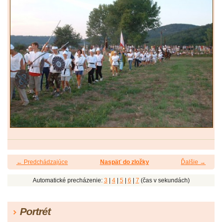
← Predchádzajúce
Naspäť do zložky
Ďalšie →
Automatické precházenie:
3
|
4
|
5
|
6
|
7
(čas v sekundách)
Portrét