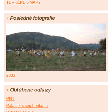
TÉRKÉPEK-MAPY
Posledné fotografie
2003
Obľúbené odkazy
PHT
Palást község honlapja