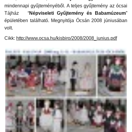
mindennapi gyűjteményéből. A teljes gyűjtemény az ócsai
Tájház “
Népviseleti Gyűjtemény és Babamúzeum
”
épületében található. Megnyitója Ócsán 2008 júniusában
volt.
Cikk:
http://www.ocsa.hu/kisbiro/2008/2008_junius.pdf