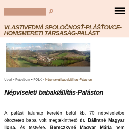
VLASTIVEDNÁ SPOLOČNOSŤ-PLÁŠŤOVCE-
HONISMERETI TÁRSASÁG-PALÁST
Úvod
»
Fotoalbum
»
FOLK
»
Népviseleti babakiállítás-Paláston
Népviseleti babakiállítás-Paláston
A palásti falunap keretén belül kb. 70 népviseletbe
öltöztetett baba volt megtekinthető
dr. Bálintné
Magyar
Ilona
, és testvére,
Bereczkyné Magyar Mária
nem