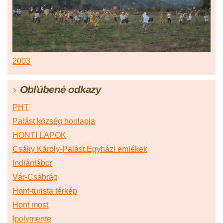
2003
Obľúbené odkazy
PHT
Palást község honlapja
HONTI LAPOK
Csáky Károly-Palást.Egyházi emlékek
Indiántábor
Vár-Csábrág
Hont-turista térkép
Hont most
Ipolymente