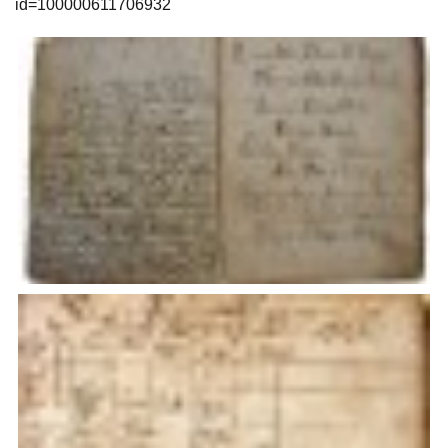
id=100000611706932