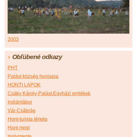
2003
Obľúbené odkazy
PHT
Palást község honlapja
HONTI LAPOK
Csáky Károly-Palást.Egyházi emlékek
Indiántábor
Vár-Csábrág
Hont-turista térkép
Hont most
Ipolymente