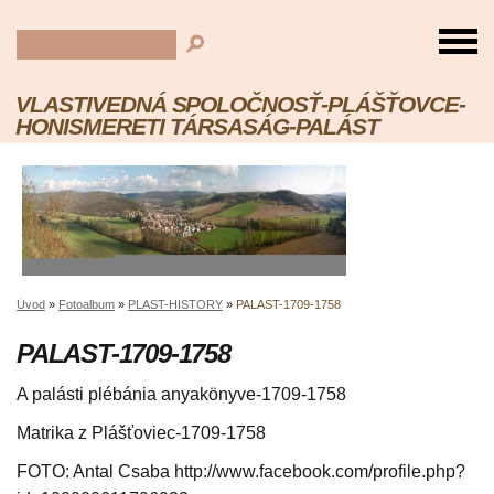
VLASTIVEDNÁ SPOLOČNOSŤ-PLÁŠŤOVCE-
HONISMERETI TÁRSASÁG-PALÁST
Úvod
»
Fotoalbum
»
PLAST-HISTORY
»
PALAST-1709-1758
PALAST-1709-1758
A palásti plébánia anyakönyve-1709-1758
Matrika z Plášťoviec-1709-1758
FOTO: Antal Csaba http://www.facebook.com/profile.php?